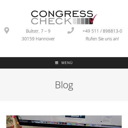
Bultstr. 7 – 9
+49 511 / 898813-0
30159 Hannover
Rufen Sie uns an!
MENÜ
Blog