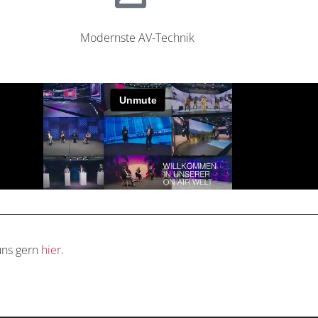
Modernste AV-Technik
uns gern
hier
.